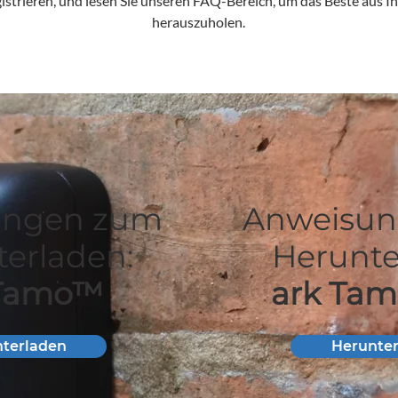
gistrieren, und lesen Sie unseren FAQ-Bereich, um das Beste aus I
herauszuholen.
ungen zum
Anweisu
erladen:
Herunte
 Tamo™
ark Ta
terladen
Herunte