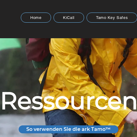
Home
KiCall
Tamo Key Safes
Ressource
So verwenden Sie die ark Tamo™