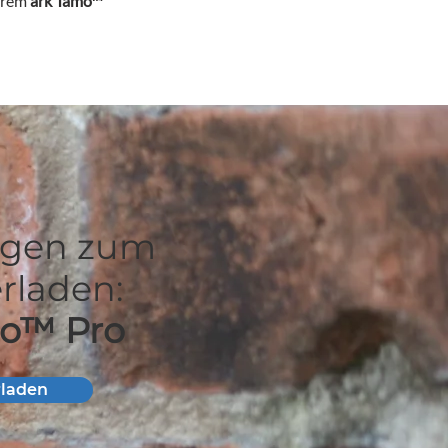
hrem
ark Tamo™
ngen zum
rladen:
mo™ Pro
rladen