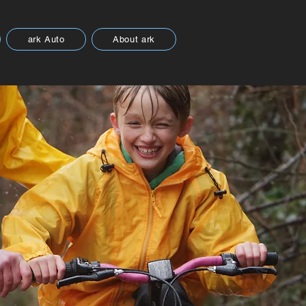
ark Auto
About ark
n