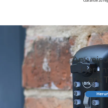
Garantie zu re
Anweis
Herunt
ark
Herun